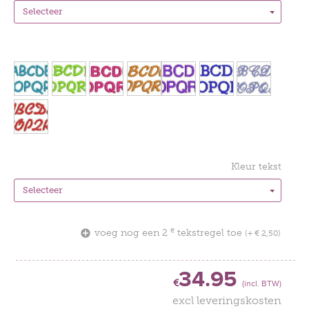
Kleur tekst
e
voeg nog een 2
tekstregel toe
(+ € 2,50)
34.95
€
(incl. BTW)
excl leveringskosten