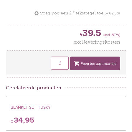
e
voeg nog een 2
tekstregel toe
(+ € 2,50)
39.5
€
(incl. BTW)
excl leveringskosten
Voeg toe aan mandje
Gerelateerde producten
BLANKET SET HUSKY
34,95
€