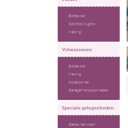
Badtextiel
Sportzak/rugzak
Kleding
Volwassenen
Badtextiel
Kleding
Accessoires
Gelegenheidspakketten
Speciale gelegenheden
Gebeurtenissen