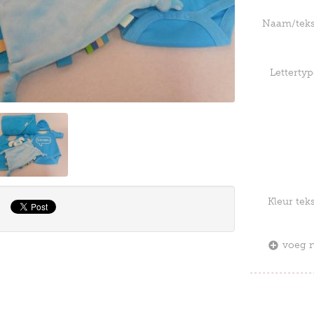
Naam/teks
Lettertyp
Kleur tek
voeg 