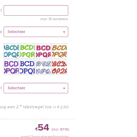
t
max 15 karakters
e
st
e
nog een 2
tekstregel toe
(+ € 2,50)
54
€
(incl. BTW)
excl leveringskosten