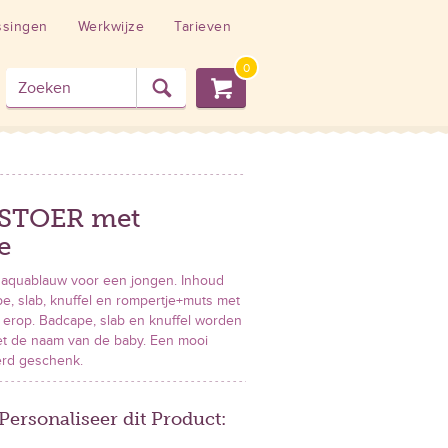
ssingen
Werkwijze
Tarieven
0
 STOER met
e
r aquablauw voor een jongen. Inhoud
pe, slab, knuffel en rompertje+muts met
' erop. Badcape, slab en knuffel worden
t de naam van de baby. Een mooi
erd geschenk.
Personaliseer dit Product: