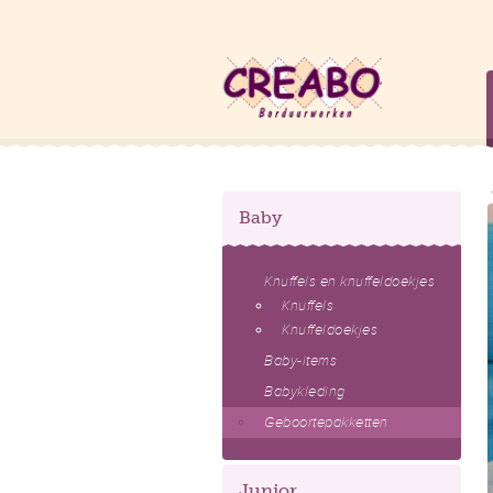
Baby
Knuffels en knuffeldoekjes
Knuffels
Knuffeldoekjes
Baby-items
Babykleding
Geboortepakketten
Junior