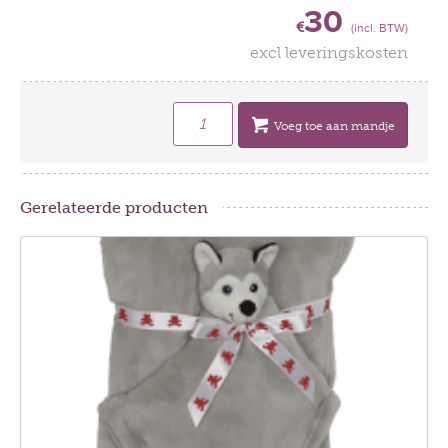
30
€
(incl. BTW)
excl leveringskosten
Voeg toe aan mandje
Gerelateerde producten