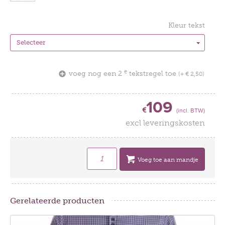
Kleur tekst
e
voeg nog een 2
tekstregel toe
(+ € 2,50)
109
€
(incl. BTW)
excl leveringskosten
Voeg toe aan mandje
Gerelateerde producten